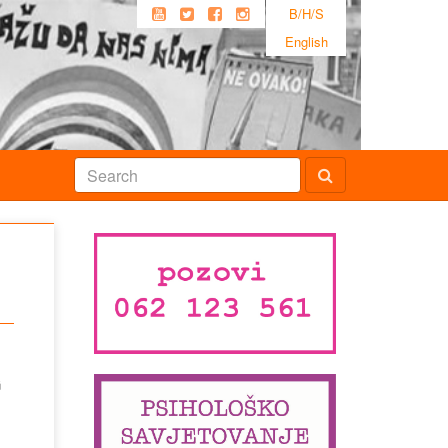
B/H/S
English
G