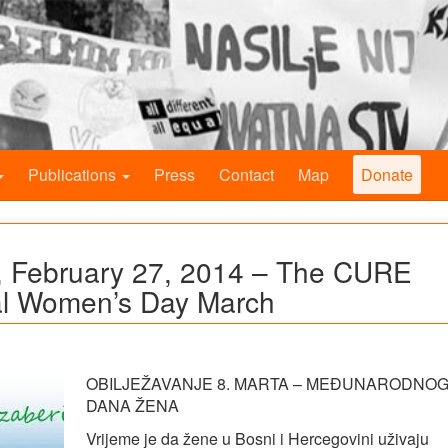
Publications
Press
Contact
Map
Donate
a, February 27, 2014 – The CURE
nal Women’s Day March
OBILJEŽAVANJE 8. MARTA – MEĐUNARODNO
DANA ŽENA
Vrijeme je da žene u Bosni i Hercegovini uživaju