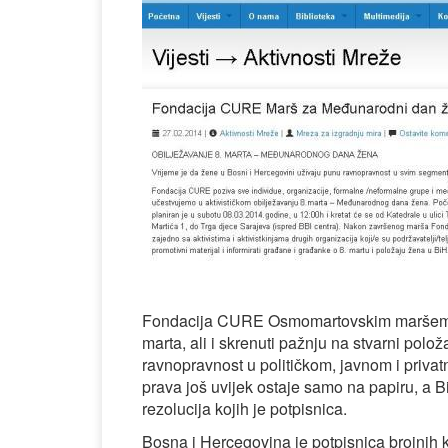
Fondacija CURE Osmomartovskim maršem želi
marta, ali i skrenuti pažnju na stvarni pol
ravnopravnost u političkom, javnom i privat
prava još uvijek ostaje samo na papiru, a
rezolucija kojih je potpisnica.
Bosna i Hercegovina je potpisnica brojnih 