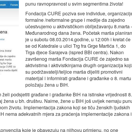
punu ravnopravnost u svim segmentima života!
Fondacija CURE poziva sve individue, organizacij
formalne /neformalne grupe i medije da zajedno
učestvujemo u aktivističkom obilježavanju 8.marta 
Međunarodnog dana žena. Početak marša planira
je u subotu 08.03.2014.godine, u 12:00h i kretat će
se od Katedrale u ulici Trg fra Grge Martića 1, do
Trga djece Sarajeva (ispred BBI centra). Nakon
završenog marša Fondacija CURE će zajedno sa
aktivistima i aktivistkinjama drugih organizacija koji
su podržavatelji/teljice marša dijeliti promotivni
materijal i informirati građane i građanke o 8. martu 
položaju žena u BiH.
 podsjetiti građane i građanke BiH na istinske vrijednosti 8.
ožaj žena u bh. društvu. Naime, žene u BiH još uvijek nemaju pun
nom životu. Implementacija zakona koji se tiču ženskih ljudskih
 BiH nema adekvatnih mjera za praćenja implementacije zakona i
konvencija koje je obavezuju na njihovu primjenu, no one