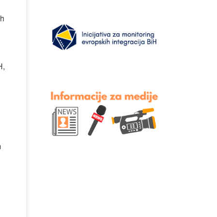
ih
H,
m