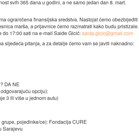
nost svih 365 dana u godini, a ne samo jedan dan 8. mart.
 ograničena finansijska sredstva. Nastojat ćemo obezbijediti
česnica marša, a prijavnice ćemo razmatrati kako budu pristizale.
e do 17:00 sati na e-mail Saide Gicić:
saida.gicic@gmail.com
a sljedeća pitanja, a za detalje ćemo vam se javiti naknadno:
oz? DA NE
i odgovarajuću opciju):
je 3 ili više u jednom autu)
ne grupe, pojedinke/ce): Fondacija CURE
u Sarajevu