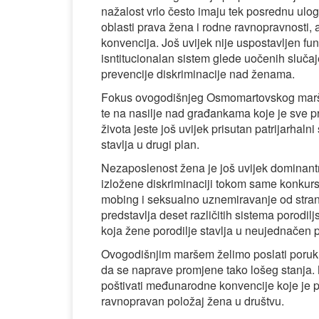
nažalost vrlo često imaju tek posrednu ulo
oblasti prava žena i rodne ravnopravnosti, a
konvencija. Još uvijek nije uspostavljen f
isntitucionalan sistem glede uočenih slučaj
prevencije diskriminacije nad ženama.
Fokus ovogodišnjeg Osmomartovskog marša st
te na nasilje nad građankama koje je sve 
života jeste još uvijek prisutan patrijarhaln
stavlja u drugi plan.
Nezaposlenost žena je još uvijek dominantn
izložene diskriminaciji tokom same konkursn
mobing i seksualno uznemiravanje od stran
predstavlja deset različitih sistema porodil
koja žene porodilje stavlja u neujednačen p
Ovogodišnjim maršem želimo poslati poruku 
da se naprave promjene tako lošeg stanja. 
poštivati međunarodne konvencije koje je p
ravnopravan položaj žena u društvu.