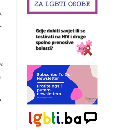
e,
–
n
/e
i
u