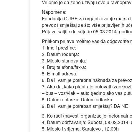
Vrijeme je da žene uživaju svoju ravnoprav
Napomena:
Fondacija CURE za organizovanje marša ima
prevoz i smještaj za što više prijavljenih u
Prijave šaljite do srijede 05.03.2014. godin
Prilikom prijave molimo vas da odgovorite n
1. Ime i prezime:
2. Datum rođenja:
3. Mjesto stanovanja:
4. Broj telefona/fax-a:
5. E-mail adresa:
6. Da li vam je potrebna naknada za prev
7. Ako da, kako planirate putovati (zaokruž
– bus – voz/vlak – auto (jedino ako vas putu
8. Datum dolaska: Datum odlaska:
9. Da li vam je potreban smještaj? DA NE
3. Ko radi (navesti organizacije, neformal
4. Datum održavanja: Subota, 08.03.2014. 
5. Mjesto i vrijeme: Sarajevo , 12:00h