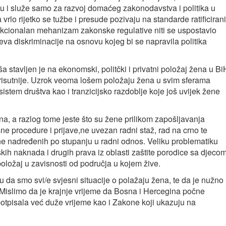
gu i služe samo za razvoj domaćeg zakonodavstva i politika u
 vrlo rijetko se tužbe i presude pozivaju na standarde ratificiran
unkcionalan mehanizam zakonske regulative niti se uspostavio
eva diskriminacije na osnovu kojeg bi se napravila politika
avljen je na ekonomski, politčki i privatni položaj žena u Bi
prisutnije. Uzrok veoma lošem položaju žena u svim sferama
i sistem društva kao i tranzicijsko razdoblje koje još uvijek žene
a, a razlog tome jeste što su žene prilikom zapošljavanja
e procedure i prijave,ne uvezan radni staž, rad na crno te
e nadređenih po stupanju u radni odnos. Veliku problematiku
jskih naknada i drugih prava iz oblasti zaštite porodice sa djeco
oložaj u zavisnosti od područja u kojem žive.
da smo svi/e svjesni situacije o polažaju žena, te da je nužno
Mislimo da je krajnje vrijeme da Bosna i Hercegina počne
otpisala već duže vrijeme kao i Zakone koji ukazuju na