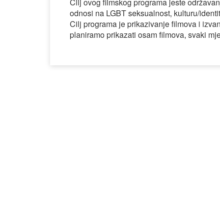
Cilj ovog filmskog programa jeste održavan
odnosi na LGBT seksualnost, kulturu/identit
Cilj programa je prikazivanje filmova i izva
planiramo prikazati osam filmova, svaki mj