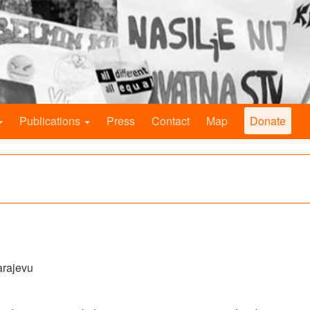
Publications
Press
Contact
Map
Donate
arajevu