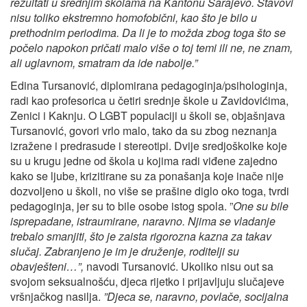
rezultati u srednjim školama na Kantonu Sarajevo. Stavovi
nisu toliko ekstremno homofobični, kao što je bilo u
prethodnim periodima. Da li je to možda zbog toga što se
počelo napokon pričati malo više o toj temi ili ne, ne znam,
ali uglavnom, smatram da ide nabolje.”
Edina Tursanović, diplomirana pedagoginja/psihologinja,
radi kao profesorica u četiri srednje škole u Zavidovićima,
Zenici i Kaknju. O LGBT populaciji u školi se, objašnjava
Tursanović, govori vrlo malo, tako da su zbog neznanja
izražene i predrasude i stereotipi. Dvije sredjoškolke koje
su u krugu jedne od škola u kojima radi viđene zajedno
kako se ljube, krizitirane su za ponašanja koje inače nije
dozvoljeno u školi, no više se prašine diglo oko toga, tvrdi
pedagoginja, jer su to bile osobe istog spola. ”
One su bile
isprepadane, istraumirane, naravno. Njima se vladanje
trebalo smanjiti, što je zaista rigorozna kazna za takav
slučaj. Zabranjeno je im je druženje, roditelji su
obavješteni…”,
navodi Tursanović. Ukoliko nisu out sa
svojom seksualnošću, djeca rijetko i prijavljuju slučajeve
vršnjačkog nasilja.
”Djeca se, naravno, povlače,
socijalna