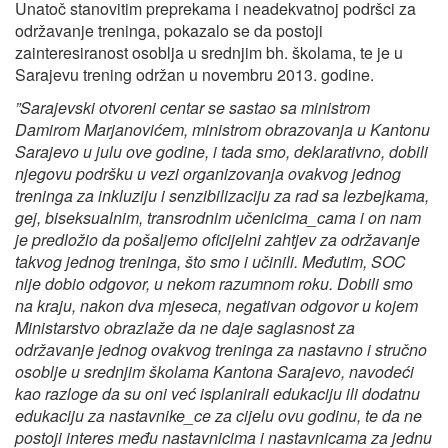
Unatoč stanovitim preprekama i neadekvatnoj podršci za
održavanje treninga, pokazalo se da postoji
zainteresiranost osoblja u srednjim bh. školama, te je u
Sarajevu trening održan u novembru 2013. godine.
”Sarajevski otvoreni centar se sastao sa ministrom
Damirom Marjanovićem, ministrom obrazovanja u Kantonu
Sarajevo u julu ove godine, i tada smo, deklarativno, dobili
njegovu podršku u vezi organizovanja ovakvog jednog
treninga za inkluziju i senzibilizaciju za rad sa lezbejkama,
gej, biseksualnim, transrodnim učenicima_cama i on nam
je predložio da pošaljemo oficijelni zahtjev za održavanje
takvog jednog treninga, što smo i učinili. Međutim, SOC
nije dobio odgovor, u nekom razumnom roku. Dobili smo
na kraju, nakon dva mjeseca, negativan odgovor u kojem
Ministarstvo obrazlaže da ne daje saglasnost za
održavanje jednog ovakvog treninga za nastavno i stručno
osoblje u srednjim školama Kantona Sarajevo, navodeći
kao razloge da su oni već isplanirali edukaciju ili dodatnu
edukaciju za nastavnike_ce za cijelu ovu godinu, te da ne
postoji interes među nastavnicima i nastavnicama za jednu