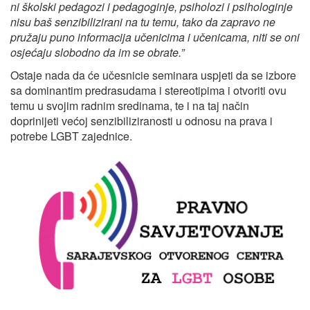
ni školski pedagozi i pedagoginje, psiholozi i psihologinje
nisu baš senzibilizirani na tu temu, tako da zapravo ne
pružaju puno informacija učenicima i učenicama, niti se oni
osjećaju slobodno da im se obrate.”
Ostaje nada da će učesnicie seminara uspjeti da se izbore
sa dominantim predrasudama i stereotipima i otvoriti ovu
temu u svojim radnim sredinama, te i na taj način
doprinijeti većoj senzibiliziranosti u odnosu na prava i
potrebe LGBT zajednice.