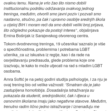
ovakvu temu. Nama je vrlo žao što nismo dobili
institucionalnu podršku održavanja ovakvog jednog
treninga, međutim, otvorili smo javni poziv i pozvali smo
nastavno, stručno, pa čak i upravno osoblje srednjih škola
u cijeloj BiH i moram reći da smo dobili veliki broj prijava,
što očigledno pokazuje da postoji interes’
‘, objašnjava
Emina Bošnjak iz Sarajevskog otvorenog centra.
Tokom dvodnevnog treninga, 19 učesnika/ saznalo je više
o specifičnostima, problemima i potrebama LGBT
učenika_ca uz iskustva iz regije, kao i da rade na
osvještavanju predrasuda, glede problema koje one
izazivaju, te kako to može utjecati na rad s mladim LGBT
osobama.
Amra Softić je na petoj godini studija psihologije, i za nju je
ovaj trening bio od velike važnosti:
”
Smatram da je jako
zastupljena homofobija. Dosadašnja istraživanja su
pokazala da studenti, srednjoškolci, čak i djeca u
osnovnim školama imaju jako negativne stavove. Međutim,
trenutno radim lično jedno istraživanje i iznenađuju me