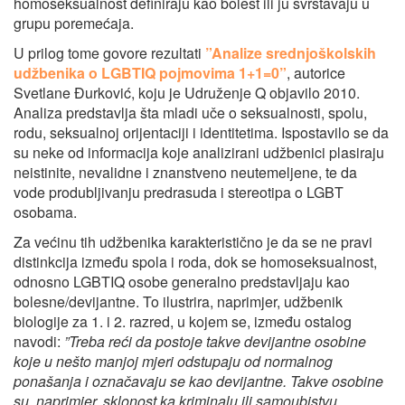
homoseksualnost definiraju kao bolest ili ju svrstavaju u
grupu poremećaja.
U prilog tome govore rezultati
”Analize srednjoškolskih
udžbenika o LGBTIQ pojmovima 1+1=0”
, autorice
Svetlane Đurković, koju je Udruženje Q objavilo 2010.
Analiza predstavlja šta mladi uče o seksualnosti, spolu,
rodu, seksualnoj orijentaciji i identitetima. Ispostavilo se da
su neke od informacija koje analizirani udžbenici plasiraju
neistinite, nevalidne i znanstveno neutemeljene, te da
vode produbljivanju predrasuda i stereotipa o LGBT
osobama.
Za većinu tih udžbenika karakteristično je da se ne pravi
distinkcija između spola i roda, dok se homoseksualnost,
odnosno LGBTIQ osobe generalno predstavljaju kao
bolesne/devijantne. To ilustrira, naprimjer, udžbenik
biologije za 1. i 2. razred, u kojem se, između ostalog
navodi:
”Treba reći da postoje takve devijantne osobine
koje u nešto manjoj mjeri odstupaju od normalnog
ponašanja i označavaju se kao devijantne. Takve osobine
su, naprimjer, sklonost ka kriminalu ili samoubistvu,