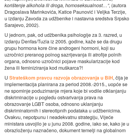
korištenje alkohola ili droga, homoseksualnost…”
, (autora
Dragoslava Marinkovića, Katice Paunović i Veljka Terzije,
u izdanju Zavoda za udžbenike i nastavna sredstva Srpsko
Sarajevo, 2002).
U jednom, pak, od udžbenika psihologije za 3. razred, u
izdanju Denfas/Tuzla iz 2005. godine, kaže se da drugu
grupu hormona kore čine androgeni hormoni, koji su
uzročnici preranog polnog sazrijevanja ili atrofije polnih
organa, odnosno uzročnici pojave maskularizacije kod
žena ili feminiziranja kod muškarca?!
U
Strateškom pravcu razvoja obrazovanja u BiH
, čija je
implementacija planirana za period 2008.-2015., uopće se
ne spominje poduzimanje mjera koje bi vodile otklanjanju
diskriminacije u pogledu ostvarivanja prava na
obrazovanje LGBT osoba, odnosno uklanjanju
diskriminatornih i stereotipnih podataka u udžbenicima.
Ovakvu, nepotpunu i neadekvatnu strategiju, Vijeće
ministara usvojilo je u junu 2008. godine, iako se, kako je u
obrazloženju naznačeno, dokument temelji na globalnom