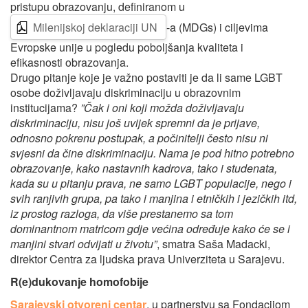
pristupu obrazovanju, definiranom u
Milenijskoj deklaraciji UN
-a (MDGs) i ciljevima
Evropske unije u pogledu poboljšanja kvaliteta i
efikasnosti obrazovanja.
Drugo pitanje koje je važno postaviti je da li same LGBT
osobe doživljavaju diskriminaciju u obrazovnim
institucijama?
”
Čak i oni koji možda doživljavaju
diskriminaciju, nisu još uvijek spremni da je prijave,
odnosno pokrenu postupak, a počinitelji često nisu ni
svjesni da čine diskriminaciju. Nama je pod hitno potrebno
obrazovanje, kako nastavnih kadrova, tako i studenata,
kada su u pitanju prava, ne samo LGBT populacije, nego i
svih ranjivih grupa, pa tako i manjina i etničkih i jezičkih itd,
iz prostog razloga, da više prestanemo sa tom
dominantnom matricom gdje većina određuje kako će se i
manjini stvari odvijati u životu”
, smatra Saša Madacki,
direktor Centra za ljudska prava Univerziteta u Sarajevu.
R(e)dukovanje homofobije
Sarajevski otvoreni centar
, u partnerstvu sa Fondacijom