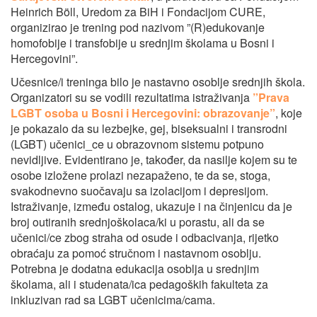
Heinrich Böll, Uredom za BiH i Fondacijom CURE,
organizirao je trening pod nazivom ”(R)edukovanje
homofobije i transfobije u srednjim školama u Bosni i
Hercegovini”.
Učesnice/i treninga bilo je nastavno osoblje srednjih škola.
Organizatori su se vodili rezultatima istraživanja
”Prava
LGBT osoba u Bosni i Hercegovini: obrazovanje”
, koje
je pokazalo da su lezbejke, gej, biseksualni i transrodni
(LGBT) učenici_ce u obrazovnom sistemu potpuno
nevidljive. Evidentirano je, također, da nasilje kojem su te
osobe izložene prolazi nezapaženo, te da se, stoga,
svakodnevno suočavaju sa izolacijom i depresijom.
Istraživanje, između ostalog, ukazuje i na činjenicu da je
broj outiranih srednjoškolaca/ki u porastu, ali da se
učenici/ce zbog straha od osude i odbacivanja, rijetko
obraćaju za pomoć stručnom i nastavnom osoblju.
Potrebna je dodatna edukacija osoblja u srednjim
školama, ali i studenata/ica pedagoških fakulteta za
inkluzivan rad sa LGBT učenicima/cama.