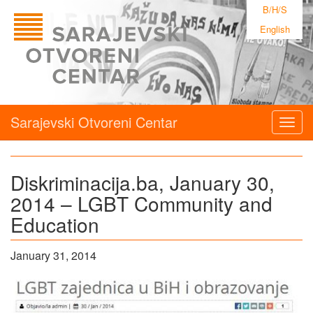
B/H/S
English
Sarajevski Otvoreni Centar
Togg
navig
Diskriminacija.ba, January 30,
2014 – LGBT Community and
Education
January 31, 2014