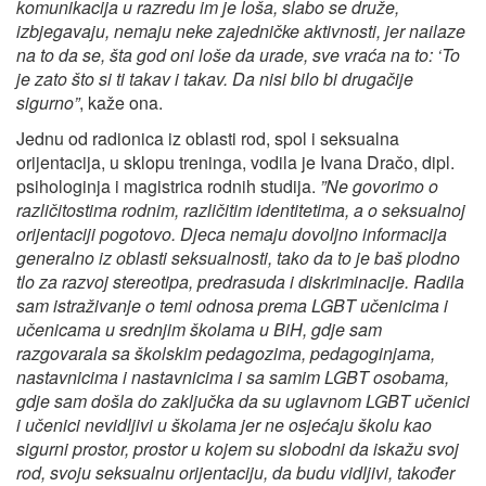
komunikacija u razredu im je loša, slabo se druže,
izbjegavaju, nemaju neke zajedničke aktivnosti, jer nailaze
na to da se, šta god oni loše da urade, sve vraća na to: ‘To
je zato što si ti takav i takav. Da nisi bilo bi drugačije
sigurno”
, kaže ona.
Jednu od radionica iz oblasti rod, spol i seksualna
orijentacija, u sklopu treninga, vodila je Ivana Dračo, dipl.
psihologinja i magistrica rodnih studija.
”Ne govorimo o
različitostima rodnim, različitim identitetima, a o seksualnoj
orijentaciji pogotovo. Djeca nemaju dovoljno informacija
generalno iz oblasti seksualnosti, tako da to je baš plodno
tlo za razvoj stereotipa, predrasuda i diskriminacije. Radila
sam istraživanje o temi odnosa prema LGBT učenicima i
učenicama u srednjim školama u BiH, gdje sam
razgovarala sa školskim pedagozima, pedagoginjama,
nastavnicima i nastavnicima i sa samim LGBT osobama,
gdje sam došla do zaključka da su uglavnom LGBT učenici
i učenici nevidljivi u školama jer ne osjećaju školu kao
sigurni prostor, prostor u kojem su slobodni da iskažu svoj
rod, svoju seksualnu orijentaciju, da budu vidljivi, također