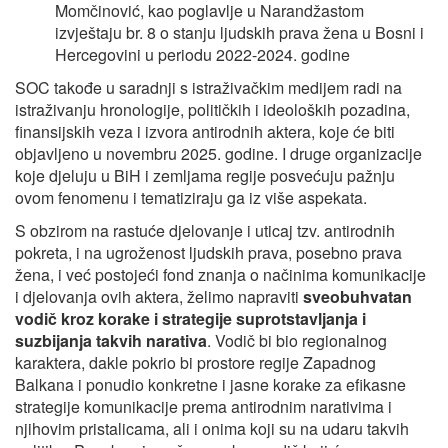
Momčinović, kao poglavlje u Narandžastom
izvještaju br. 8 o stanju ljudskih prava žena u Bosni i
Hercegovini u periodu 2022-2024. godine
SOC takođe u saradnji s istraživačkim medijem radi na
istraživanju hronologije, političkih i ideoloških pozadina,
finansijskih veza i izvora antirodnih aktera, koje će biti
objavljeno u novembru 2025. godine. I druge organizacije
koje djeluju u BiH i zemljama regije posvećuju pažnju
ovom fenomenu i tematiziraju ga iz više aspekata.
S obzirom na rastuće djelovanje i uticaj tzv. antirodnih
pokreta, i na ugroženost ljudskih prava, posebno prava
žena, i već postojeći fond znanja o načinima komunikacije
i djelovanja ovih aktera, želimo napraviti
sveobuhvatan
vodič kroz korake i strategije suprotstavljanja i
suzbijanja takvih narativa
. Vodič bi bio regionalnog
karaktera, dakle pokrio bi prostore regije Zapadnog
Balkana i ponudio konkretne i jasne korake za efikasne
strategije komunikacije prema antirodnim narativima i
njihovim pristalicama, ali i onima koji su na udaru takvih