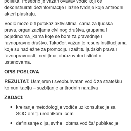
politika. Posebno je važan ovakav vodič koji će
dekonstruirati dezinformacije i lažne tvrdnje koje antirodni
akteri plasiraju.
Vodič može biti putokaz aktivistima_cama za ljudska
prava, organizacijama civilnog društva, grupama i
pojedincima_kama koje se bore za pravednije i
ravnopravno društvo. Također, važan je resurs institucijama
koje su nadležne za promociju i zaštitu ljudskih prava i
ravnopravnosti, medijima, obrazovnim i sličnim
ustanovama.
OPIS POSLOVA
REZULTAT:
Usmjeren i sveobuhvatan vodič za stratešku
komunikaciju – suzbijanje antirodnih narativa
ZADACI:
kreiranje metodologije vodiča uz konsultacije sa
SOC-om tj. urednikom_com
definisanje cilja, svrhe i obima vodiča/ publikacije