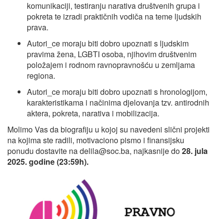
komunikaciji, testiranju narativa društvenih grupa i
pokreta te izradi praktičnih vodiča na teme ljudskih
prava.
Autori_ce moraju biti dobro upoznati s ljudskim
pravima žena, LGBTI osoba, njihovim društvenim
položajem i rodnom ravnopravnošću u zemljama
regiona.
Autori_ce moraju biti dobro upoznati s hronologijom,
karakteristikama i načinima djelovanja tzv. antirodnih
aktera, pokreta, narativa i mobilizacija.
Molimo Vas da biografiju u kojoj su navedeni slični projekti
na kojima ste radili, motivaciono pismo i finansijsku
ponudu dostavite na
delila@soc.ba
, najkasnije do
28. jula
2025. godine (23:59h).