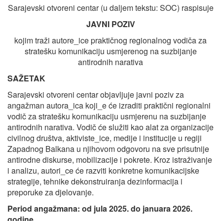
Sarajevski otvoreni centar (u daljem tekstu: SOC) raspisuje
JAVNI POZIV
kojim traži autore_ice praktičnog regionalnog vodiča za
stratešku komunikaciju usmjerenog na suzbijanje
antirodnih narativa
SAŽETAK
Sarajevski otvoreni centar objavljuje javni poziv za
angažman autora_ica koji_e će izraditi praktični regionalni
vodič za stratešku komunikaciju usmjerenu na suzbijanje
antirodnih narativa. Vodič će služiti kao alat za organizacije
civilnog društva, aktiviste_ice, medije i institucije u regiji
Zapadnog Balkana u njihovom odgovoru na sve prisutnije
antirodne diskurse, mobilizacije i pokrete. Kroz istraživanje
i analizu, autori_ce će razviti konkretne komunikacijske
strategije, tehnike dekonstruiranja dezinformacija i
preporuke za djelovanje.
Period angažmana: od jula 2025. do januara 2026.
godine.