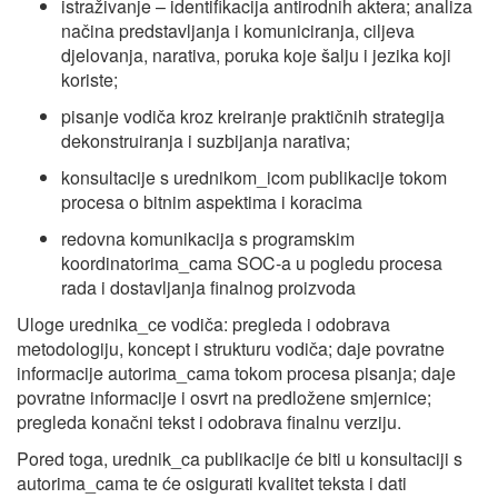
istraživanje – identifikacija antirodnih aktera; analiza
načina predstavljanja i komuniciranja, ciljeva
djelovanja, narativa, poruka koje šalju i jezika koji
koriste;
pisanje vodiča kroz kreiranje praktičnih strategija
dekonstruiranja i suzbijanja narativa;
konsultacije s urednikom_icom publikacije tokom
procesa o bitnim aspektima i koracima
redovna komunikacija s programskim
koordinatorima_cama SOC-a u pogledu procesa
rada i dostavljanja finalnog proizvoda
Uloge urednika_ce vodiča: pregleda i odobrava
metodologiju, koncept i strukturu vodiča; daje povratne
informacije autorima_cama tokom procesa pisanja; daje
povratne informacije i osvrt na predložene smjernice;
pregleda konačni tekst i odobrava finalnu verziju.
Pored toga, urednik_ca publikacije će biti u konsultaciji s
autorima_cama te će osigurati kvalitet teksta i dati