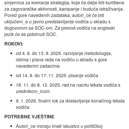
smjernice za kreiranje strategija, koje će dalje biti korištene
za zagovaračke aktivnosti, kampanje i buduća istraživanja.
Pored gore navedenih zadataka, autori_ce će biti
uključeni_e u javno predstavljanje vodiča u skladu s
dogovorom sa SOC-om. Za prevod vodiča na engleski
jezik će se pobrinuti SOC.
ROKOVI:
od 4. 8. do 13. 8. 2025. razvijanje metodologije,
obima i plana rada na vodiču u skladu s gore
navedenim zadacima
od 14. 8. do 17. 11. 2025. pisanje vodiča
18. 11. do 8. 12. 2025. rad na nacrtu teksta vodiča s
urednikom_icom
9. 1. 2026. finalni rok za dostavljanje konačnog teksta
vodiča
POTREBNE VJEŠTINE
Autori_ce moraju imati iskustvo u političkoj