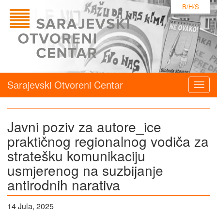
B/H/S
Sarajevski Otvoreni Centar
Togg
navig
Javni poziv za autore_ice
praktičnog regionalnog vodiča za
stratešku komunikaciju
usmjerenog na suzbijanje
antirodnih narativa
14 Jula, 2025