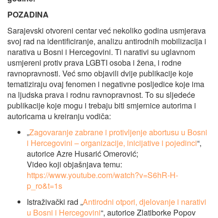
POZADINA
Sarajevski otvoreni centar već nekoliko godina usmjerava
svoj rad na identificiranje, analizu antirodnih mobilizacija i
narativa u Bosni i Hercegovini. Ti narativi su uglavnom
usmjereni protiv prava LGBTI osoba i žena, i rodne
ravnopravnosti.
Već smo objavili dvije publikacije koje
tematiziraju ovaj fenomen i negativne posljedice koje ima
na ljudska prava i rodnu ravnopravnost. To su sljedeće
publikacije koje mogu i trebaju biti smjernice autorima i
autoricama u kreiranju vodiča:
„
Zagovaranje zabrane i protivljenje abortusu u Bosni
i Hercegovini – organizacije, inicijative i pojedinci
“,
autorice Azre Husarić Omerović;
Video koji objašnjava temu:
https://www.youtube.com/watch?v=S6hR-H-
p_ro&t=1s
Istraživački rad „
Antirodni otpori, djelovanje i narativi
u Bosni i Hercegovini
“, autorice Zlatiborke Popov